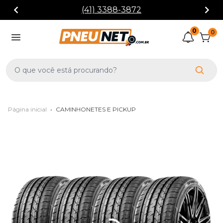
(41) 3388-3872
0
0
Página inicial
•
CAMINHONETES E PICKUP