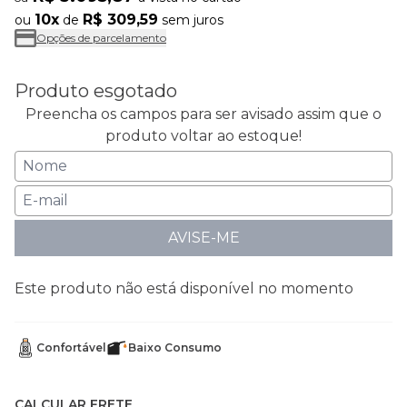
10x
R$ 309,59
ou
de
sem juros
Opções de parcelamento
Produto esgotado
Preencha os campos para ser avisado assim que o
produto voltar ao estoque!
AVISE-ME
Este produto não está disponível no momento
Confortável
Baixo Consumo
CALCULAR FRETE