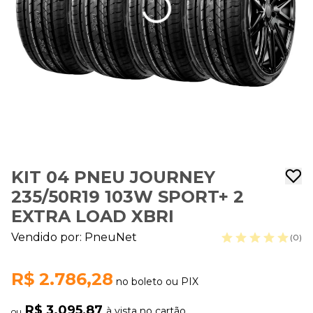
KIT 04 PNEU JOURNEY
235/50R19 103W SPORT+ 2
EXTRA LOAD XBRI
Vendido por:
PneuNet
(0)
R$ 2.786,28
no boleto ou PIX
R$ 3.095,87
à vista no cartão
ou