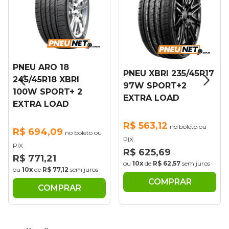
PNEU ARO 18
PNEU XBRI 235/45R17
245/45R18 XBRI
97W SPORT+2
100W SPORT+ 2
EXTRA LOAD
EXTRA LOAD
R$ 563,12
no boleto ou
R$ 694,09
no boleto ou
PIX
PIX
R$ 625,69
R$ 771,21
ou
10x
de
R$ 62,57
sem juros
ou
10x
de
R$ 77,12
sem juros
COMPRAR
COMPRAR