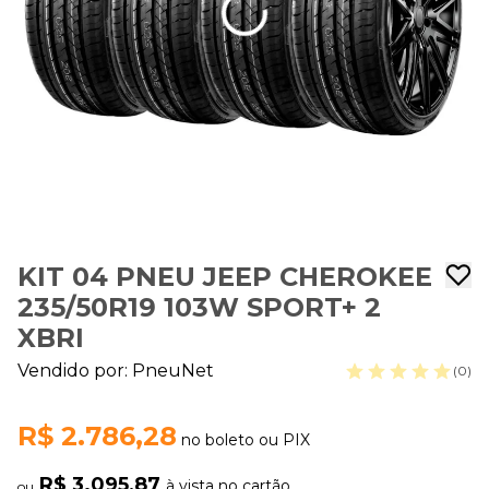
KIT 04 PNEU JEEP CHEROKEE
235/50R19 103W SPORT+ 2
XBRI
Vendido por:
PneuNet
(0)
R$ 2.786,28
no boleto ou PIX
R$ 3.095,87
à vista no cartão
ou