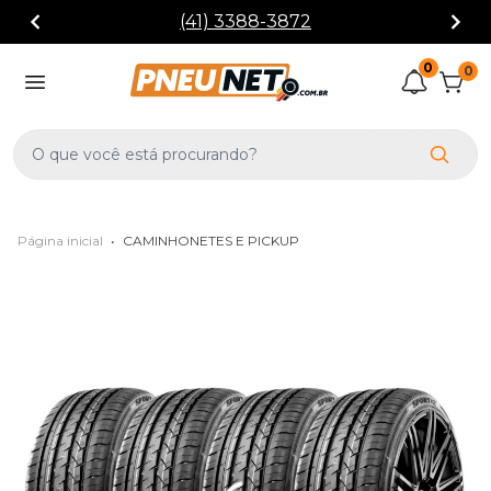
(41) 3388-3872
0
0
Página inicial
•
CAMINHONETES E PICKUP