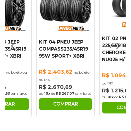
KIT 02 PNE
NEU JEEP
KIT 04 PNEU JEEP
225/55R18 
235/45R19
COMPASS235/45R19
CHEROKEE 
RT+ XBRI
95W SPORT+ XBRI
NU025 H/T
81
R$ 2.403,62
no boleto ou
no boleto
R$ 1.094,
ou PIX
ou PIX
,34
R$ 2.670,69
R$ 1.215,6
133,53
sem juros
ou
10x
de
R$ 267,07
sem juros
ou
10x
de
R$ 121
MPRAR
COMPRAR
COMP