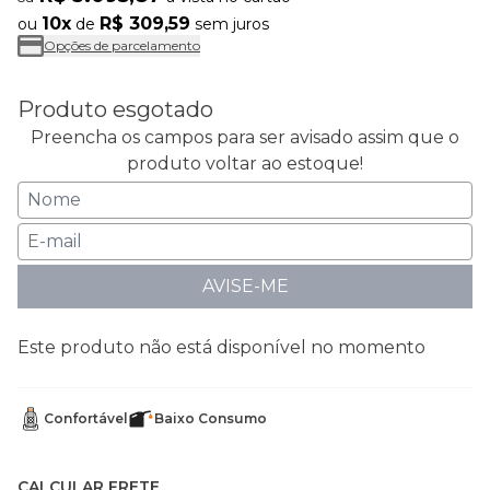
10x
R$ 309,59
ou
de
sem juros
Opções de parcelamento
Produto esgotado
Preencha os campos para ser avisado assim que o
produto voltar ao estoque!
AVISE-ME
Este produto não está disponível no momento
Confortável
Baixo Consumo
CALCULAR FRETE