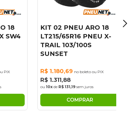
 18
KIT 02 PNEU ARO 18
 SW4
LT215/65R16 PNEU X-
TRAIL 103/100S
SUNSET
R$ 1.180,69
PIX
no boleto ou PIX
R$ 1.311,88
ou
10x
de
R$ 131,19
sem juros
COMPRAR