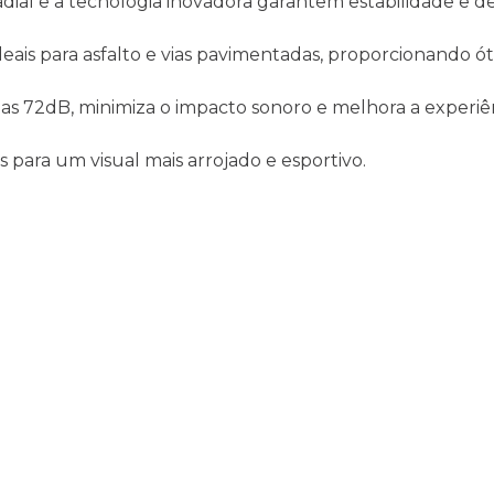
adial e a tecnologia inovadora garantem estabilidade e
Ideais para asfalto e vias pavimentadas, proporcionando ó
as 72dB, minimiza o impacto sonoro e melhora a experiê
s para um visual mais arrojado e esportivo.