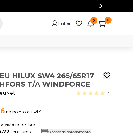
0
0
Entrar
NEU HILUX SW4 265/65R17
CHFORS T/A WINDFORCE
euNet
(0)
46
no boleto ou PIX
8
à vista no cartão
4,72
sem juros
Opções de parcelamento