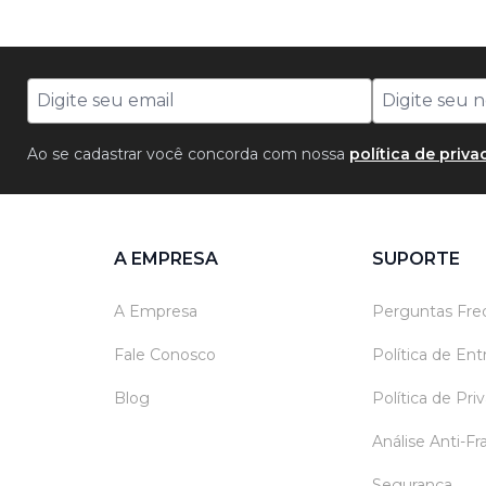
Ao se cadastrar você concorda com nossa
política de priv
A EMPRESA
SUPORTE
A Empresa
Perguntas Fre
Fale Conosco
Política de En
Blog
Política de Pri
Análise Anti-F
Segurança