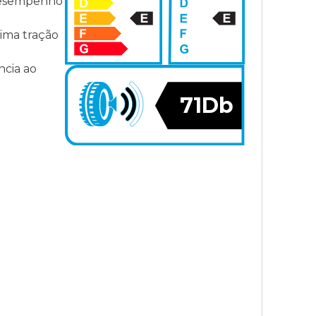
 desempenho
tima tração
ncia ao
71Db