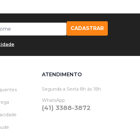
CADASTRAR
acidade
.
ATENDIMENTO
Segunda a Sexta 8h às 18h.
quentes
WhatsApp
trega
(41) 3388-3872
vacidade
raude