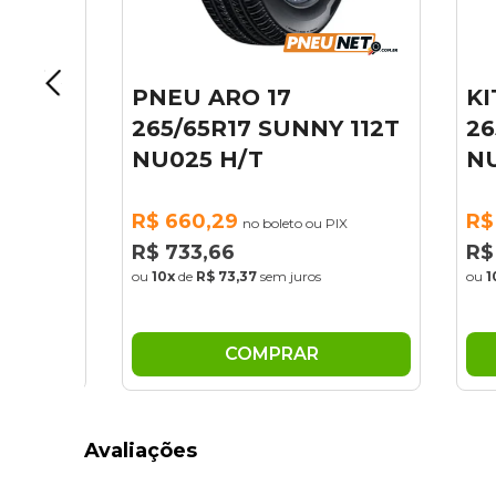
PNEU ARO 17
KIT
ORCE
265/65R17 SUNNY 112T
265
A/T
NU025 H/T
NU0
R$ 660,29
R$ 1
no boleto ou PIX
R$ 733,66
R$ 1
ou
10x
de
R$ 73,37
sem juros
ou
10x
COMPRAR
Avaliações