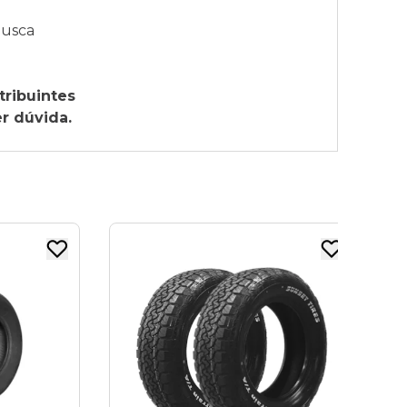
busca
tribuintes
r dúvida.