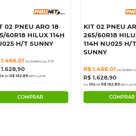
 02 PNEU ARO 18
KIT 02 PNEU ARO
/60R18 HILUX 114H
265/60R18 HILUX
25 H/T SUNNY
114H NU025 H/T
SUNNY
.466,01
no boleto ou PIX
.628,90
R$ 1.466,01
no boleto ou 
de
R$ 162,89
sem juros
R$ 1.628,90
ou
10x
de
R$ 162,89
sem juros
COMPRAR
COMPRAR