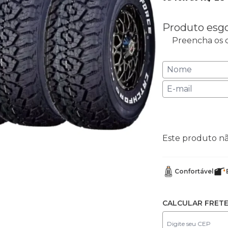
Produto esg
Preencha os c
Este produto n
Confortável
CALCULAR FRET