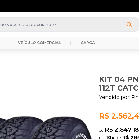
(41) 3388-3872
|
VEÍCULO COMERCIAL
|
CARGA
KIT 04 P
112T CAT
Vendido por:
Pn
R$ 2.562,
R$ 2.847,1
ou
10x
R$ 28
ou
de