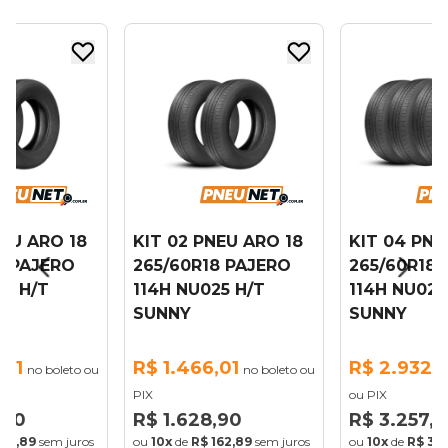
NEU ARO 18
KIT 02 PNEU ARO 18
KIT 04 PNE
8 PAJERO
265/60R18 PAJERO
265/60R18 
25 H/T
114H NU025 H/T
114H NU025
SUNNY
SUNNY
,01
R$ 1.466,01
R$ 2.932,
no boleto ou
no boleto ou
PIX
ou PIX
,90
R$ 1.628,90
R$ 3.257,8
162,89
sem juros
ou
10x
de
R$ 162,89
sem juros
ou
10x
de
R$ 32