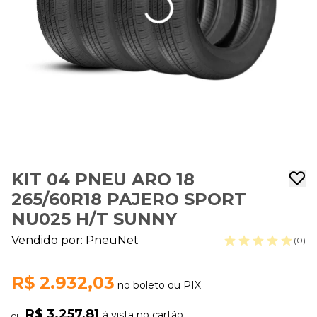
KIT 04 PNEU ARO 18
265/60R18 PAJERO SPORT
NU025 H/T SUNNY
Vendido por:
PneuNet
(0)
R$ 2.932,03
no boleto ou PIX
R$ 3.257,81
à vista no cartão
ou