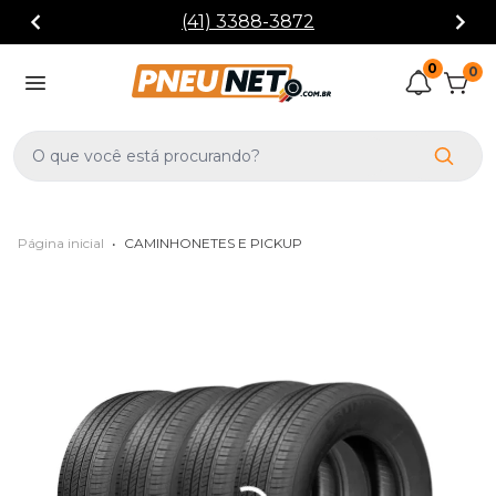
(41) 3388-3872
0
0
Página inicial
•
CAMINHONETES E PICKUP