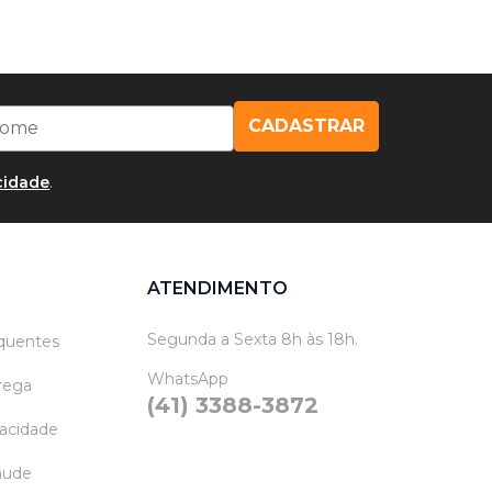
CADASTRAR
acidade
.
ATENDIMENTO
Segunda a Sexta 8h às 18h.
quentes
WhatsApp
trega
(41) 3388-3872
vacidade
raude