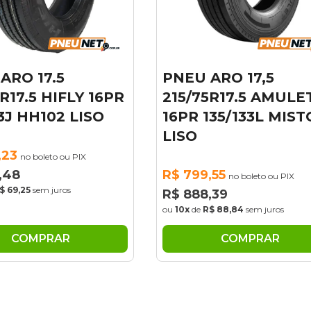
U ARO 17,5
KIT 02 PNEU ARO
/75R17.5 AMULET
LT215/65R16 PNE
R 135/133L MISTO
TRAIL 103/100S
O
SUNSET
99,55
R$ 1.180,69
no boleto ou PIX
no boleto ou 
88,39
R$ 1.311,88
de
R$ 88,84
sem juros
ou
10x
de
R$ 131,19
sem juros
COMPRAR
COMPRAR