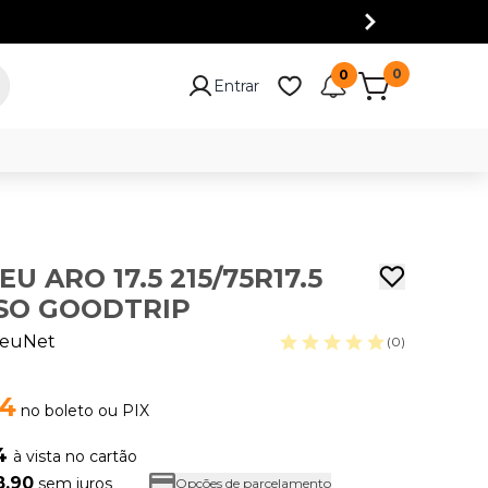
0
0
Entrar
EU ARO 17.5 215/75R17.5
ISO GOODTRIP
euNet
(0)
14
no boleto ou PIX
04
à vista no cartão
8,90
sem juros
Opções de parcelamento