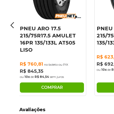
PNEU ARO 17.5
PNE
ET
215/75R17.5 HIFLY 16PR
215
05
135/133J HH102 LISO
16P
LIS
R$ 623,23
no boleto ou PIX
R$ 692,48
R$ 7
ou
10x
de
R$ 69,25
sem juros
R$ 8
ou
10x
COMPRAR
Avaliações