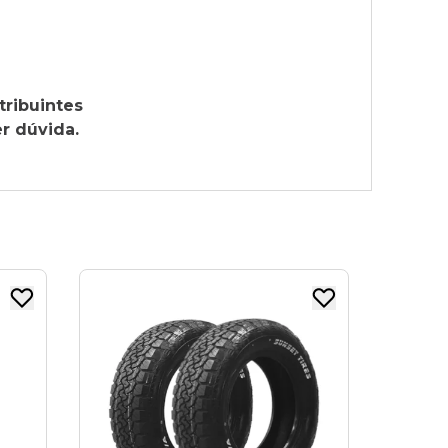
tribuintes
r dúvida.
PNEU ARO 17.5 XBRI
235/75R17.5 18PR
143/141J ECOPLUS A2
R$ 741,70
no boleto ou PIX