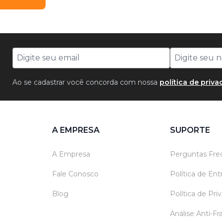
Ao se cadastrar você concorda com nossa
política de priv
A EMPRESA
SUPORTE
A Empresa
Perguntas Fre
Fale Conosco
Política de En
Blog
Política de Pri
Análise Anti-F