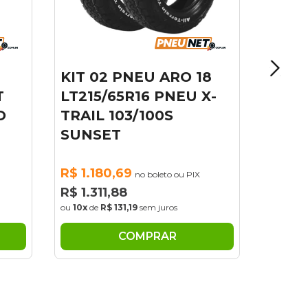
R$ 824,11
ou
10x
de
R$ 82,41
sem juros
 18
U X-
PIX
COMPRAR