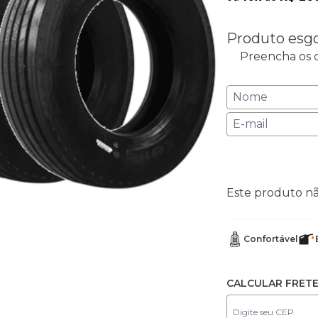
Produto esg
Preencha os c
Este produto n
Confortável
CALCULAR FRET