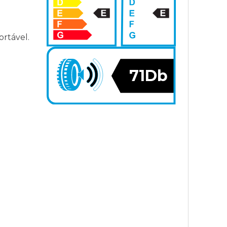
ortável.
71Db