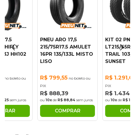
 17.5
PNEU ARO 17,5
KIT 02 PNE
.5 HIFLY
215/75R17.5 AMULET
LT215/65R1
133J HH102
16PR 135/133L MISTO
TRAIL 103/
LISO
SUNSET
3
R$ 799,55
R$ 1.291,0
no boleto ou
no boleto ou
PIX
PIX
48
R$ 888,39
R$ 1.434,
69,25
sem juros
ou
10x
de
R$ 88,84
sem juros
ou
10x
de
R$ 143
MPRAR
COMPRAR
COMP