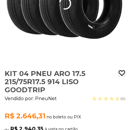
KIT 04 PNEU ARO 17.5
215/75R17.5 914 LISO
GOODTRIP
Vendido por:
PneuNet
(0)
R$ 2.646,31
no boleto ou PIX
R$ 2.940,35
à vista no cartão
ou