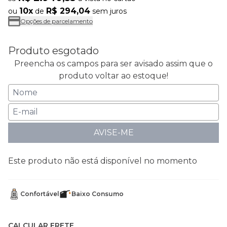
10x
R$ 294,04
ou
de
sem juros
Opções de parcelamento
Produto esgotado
Preencha os campos para ser avisado assim que o
produto voltar ao estoque!
AVISE-ME
Este produto não está disponível no momento
Confortável
Baixo Consumo
CALCULAR FRETE