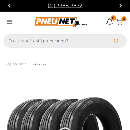
(41) 3388-3872
0
0
Página inicial
•
CARGA