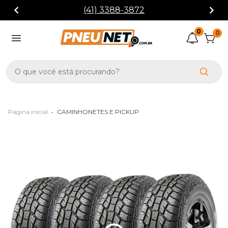
(41) 3388-3872
0
0
Página inicial
•
CAMINHONETES E PICKUP