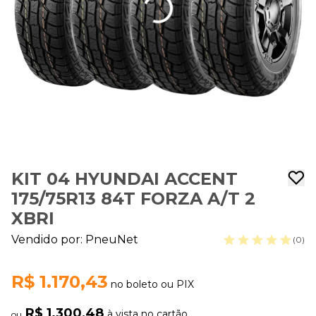
KIT 04 HYUNDAI ACCENT
175/75R13 84T FORZA A/T 2
XBRI
Vendido por:
PneuNet
(0)
R$ 1.170,43
no boleto ou PIX
R$ 1.300,48
à vista no cartão
ou