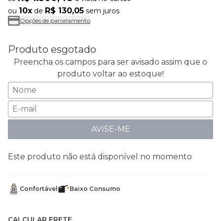
10x
R$ 130,05
ou
de
sem juros
Opções de parcelamento
Produto esgotado
Preencha os campos para ser avisado assim que o
produto voltar ao estoque!
AVISE-ME
Este produto não está disponível no momento
Confortável
Baixo Consumo
CALCULAR FRETE