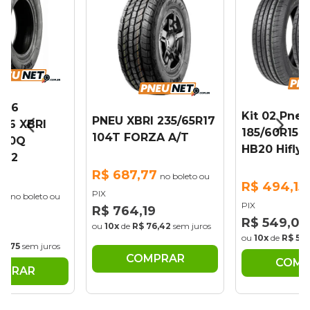
 16
Kit 02 Pneu
PNEU XBRI 235/65R17
R16 XBRI
185/60R15 
104T FORZA A/T
/120Q
HB20 Hifly 
T 2
R$ 687,77
no boleto ou
R$ 494,15
76
PIX
no boleto ou
PIX
R$ 764,19
R$ 549,06
ou
10x
de
R$ 76,42
sem juros
1
ou
10x
de
R$ 54,
99,75
sem juros
COMPRAR
COMP
MPRAR