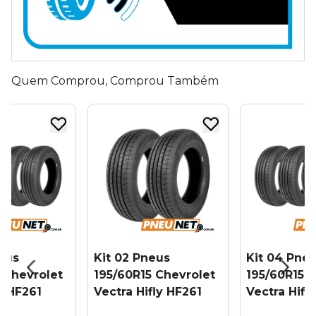
Quem Comprou, Comprou Também
eus
Kit 02 Pneus
Kit 04 Pne
 Chevrolet
195/60R15 Chevrolet
195/60R15 
ly HF261
Vectra Hifly HF261
Vectra Hifl