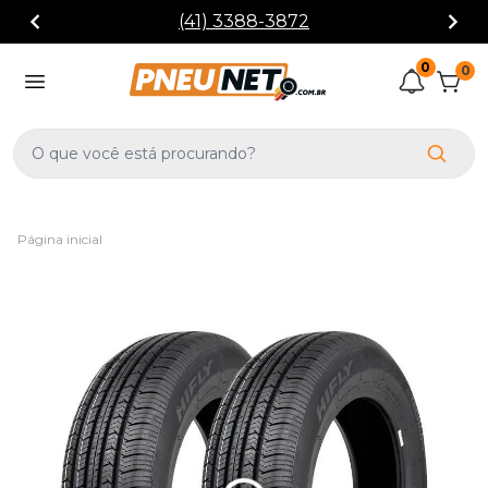
(41) 3388-3872
0
0
Página inicial