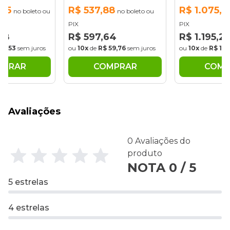
,75
R$ 537,88
R$ 1.075,7
no boleto ou
no boleto ou
PIX
PIX
28
R$ 597,64
R$ 1.195,2
19,53
sem juros
ou
10x
de
R$ 59,76
sem juros
ou
10x
de
R$ 119
MPRAR
COMPRAR
COMP
Avaliações
0 Avaliações do
produto
NOTA 0 / 5
5 estrelas
4 estrelas