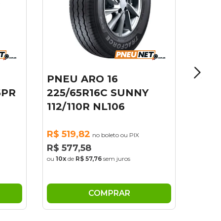
R$ 571,45
no boleto ou PIX
R$ 634,95
ou
10x
de
R$ 63,50
sem juros
NY
COMPRAR