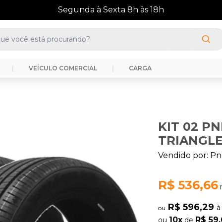
(41) 3388-3872
|
VEÍCULO COMERCIAL
|
CARGA
KIT 02 PN
TRIANGL
Vendido por:
Pn
R$ 536,66
R$ 596,29
à
ou
10x
R$ 59
ou
de