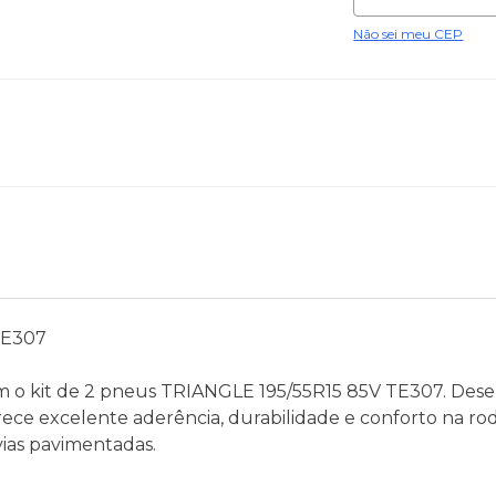
Não sei meu CEP
TE307
 o kit de 2 pneus TRIANGLE 195/55R15 85V TE307. Dese
ece excelente aderência, durabilidade e conforto na r
ias pavimentadas.