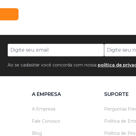
Ao se cadastrar você concorda com nossa
política de priv
A EMPRESA
SUPORTE
A Empresa
Perguntas Fre
Fale Conosco
Política de En
Blog
Política de Pri