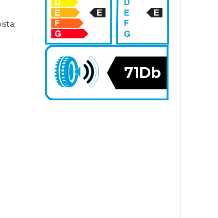
sta.
71Db