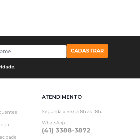
CADASTRAR
acidade
.
ATENDIMENTO
Segunda a Sexta 8h às 18h.
quentes
WhatsApp
trega
(41) 3388-3872
vacidade