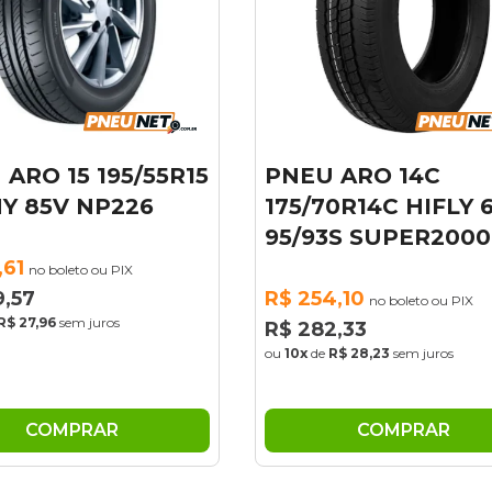
U ARO 14C
PNEU ARO 16
/70R14C HIFLY 6PR
225/65R16C SUN
93S SUPER2000
112/110R NL106
54,10
R$ 519,82
no boleto ou PIX
no boleto ou PIX
82,33
R$ 577,58
de
R$ 28,23
sem juros
ou
10x
de
R$ 57,76
sem juros
COMPRAR
COMPRAR