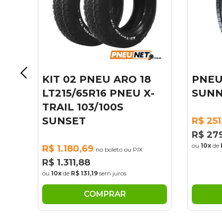
18
PNEU ARO 15 195/55R15
PNE
 X-
SUNNY 85V NP226
175
95/
R$ 251,61
no boleto ou PIX
R$ 279,57
R$ 2
ou
10x
de
R$ 27,96
sem juros
R$ 2
X
ou
10x
COMPRAR