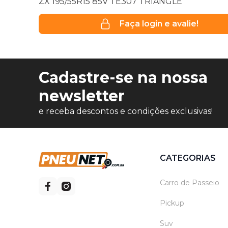
ZX 195/55R15 85V TE307 TRIANGLE
Faça login e avalie!
Cadastre-se na nossa
newsletter
e receba descontos e condições exclusivas!
CATEGORIAS
Carro de Passeio
Pickup
Suv