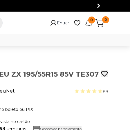
0
0
Entrar
EU ZX 195/55R15 85V TE307
E
euNet
(0)
no boleto ou PIX
 vista no cartão
,63
sem juros
Opções de parcelamento