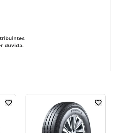
tribuintes
r dúvida.
PNEU ARO 16
225/75R16C LINGLONG
121/120R R666