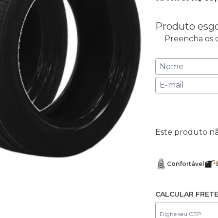
Produto esg
Preencha os c
Este produto n
Confortável
CALCULAR FRET