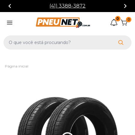
(41) 3388-3872
0
0
Página inicial