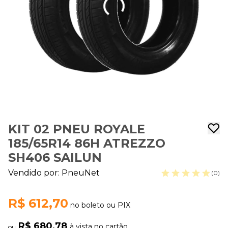
KIT 02 PNEU ROYALE
185/65R14 86H ATREZZO
SH406 SAILUN
Vendido por:
PneuNet
(0)
R$ 612,70
no boleto ou PIX
R$ 680,78
à vista no cartão
ou