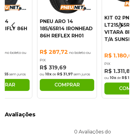
KIT 02 PNE
 14
PNEU ARO 14
LT215/65R1
 HIFLY 86H
185/65R14 IRONHEAD
VITARA 8PR
86H REFLEX RH01
T/A SUNSE
92
R$ 287,72
no boleto ou
no boleto ou
R$ 1.180,6
PIX
PIX
7
R$ 319,69
R$ 1.311,88
32,55
sem juros
ou
10x
de
R$ 31,97
sem juros
ou
10x
de
R$ 131
MPRAR
COMPRAR
COMP
Avaliações
0 Avaliações do