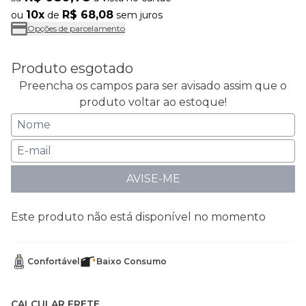
10x
R$ 68,08
ou
de
sem juros
Opções de parcelamento
Produto esgotado
Preencha os campos para ser avisado assim que o
produto voltar ao estoque!
AVISE-ME
Este produto não está disponível no momento
Confortável
Baixo Consumo
CALCULAR FRETE