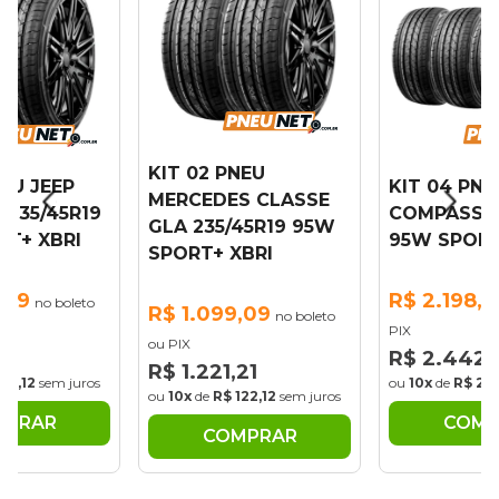
KIT 02 PNEU
NEU JEEP
KIT 04 PNE
MERCEDES CLASSE
235/45R19
COMPASS23
GLA 235/45R19 95W
RT+ XBRI
95W SPORT
SPORT+ XBRI
,09
R$ 2.198,1
no boleto
R$ 1.099,09
no boleto
PIX
ou PIX
21
R$ 2.442,
R$ 1.221,21
122,12
sem juros
ou
10x
de
R$ 24
ou
10x
de
R$ 122,12
sem juros
MPRAR
COMP
COMPRAR