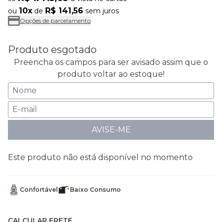
10x
R$ 141,56
ou
de
sem juros
Opções de parcelamento
Produto esgotado
Preencha os campos para ser avisado assim que o
produto voltar ao estoque!
AVISE-ME
Este produto não está disponível no momento
Confortável
Baixo Consumo
CALCULAR FRETE