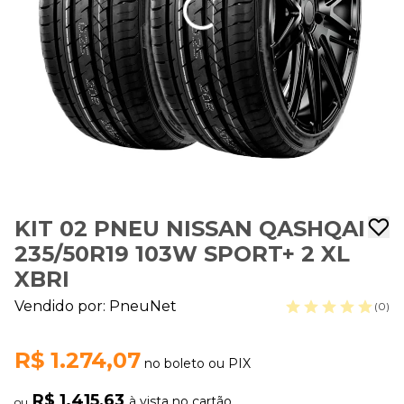
KIT 02 PNEU NISSAN QASHQAI
235/50R19 103W SPORT+ 2 XL
XBRI
Vendido por:
PneuNet
(0)
R$ 1.274,07
no boleto ou PIX
R$ 1.415,63
à vista no cartão
ou