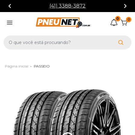
(41) 3388-3872
0
0
Página inicial
•
PASSEIO