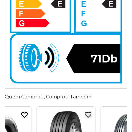
71Db
Quem Comprou, Comprou Também