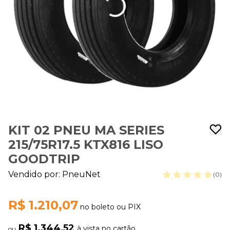
KIT 02 PNEU MA SERIES
215/75R17.5 KTX816 LISO
GOODTRIP
Vendido por:
PneuNet
(0)
R$ 1.210,07
no boleto ou PIX
R$ 1.344,52
à vista no cartão
ou