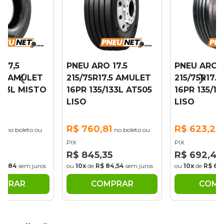
 17,5
PNEU ARO 17.5
PNEU ARO 1
7.5 AMULET
215/75R17.5 AMULET
215/75R17.5
/133L MISTO
16PR 135/133L AT505
16PR 135/13
LISO
LISO
5
R$ 760,81
R$ 623,23
no boleto ou
no boleto ou
PIX
PIX
39
R$ 845,35
R$ 692,48
88,84
sem juros
ou
10x
de
R$ 84,54
sem juros
ou
10x
de
R$ 69,
MPRAR
COMPRAR
COMP