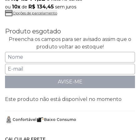
10x
R$ 134,45
ou
de
sem juros
Opções de parcelamento
Produto esgotado
Preencha os campos para ser avisado assim que o
produto voltar ao estoque!
AVISE-ME
Este produto não está disponível no momento
Confortável
Baixo Consumo
CALCULAR FRETE