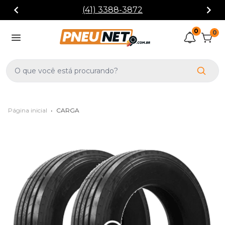
(41) 3388-3872
0
0
Página inicial
•
CARGA