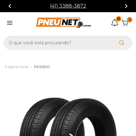
(41) 3388-3872
0
0
Página inicial
•
PASSEIO