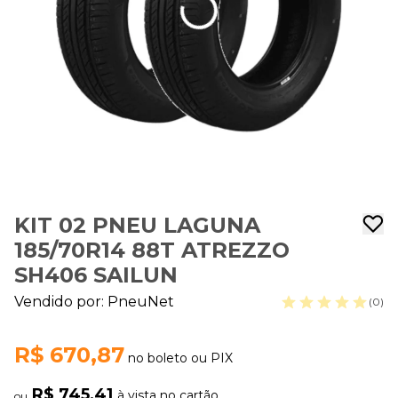
KIT 02 PNEU LAGUNA
185/70R14 88T ATREZZO
SH406 SAILUN
Vendido por:
PneuNet
(0)
R$ 670,87
no boleto ou PIX
R$ 745,41
à vista no cartão
ou