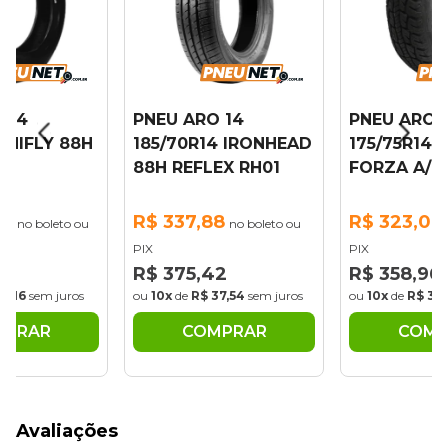
 14
PNEU ARO 14
PNEU ARO 
4 HIFLY 88H
185/70R14 IRONHEAD
175/75R14 
88H REFLEX RH01
FORZA A/T
47
R$ 337,88
R$ 323,06
no boleto ou
no boleto ou
PIX
PIX
3
R$ 375,42
R$ 358,96
37,16
sem juros
ou
10x
de
R$ 37,54
sem juros
ou
10x
de
R$ 35
MPRAR
COMPRAR
COMP
Avaliações