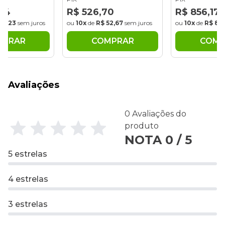
,34
R$ 526,70
R$ 856,17
171,23
sem juros
ou
10x
de
R$ 52,67
sem juros
ou
10x
de
R$ 85
MPRAR
COMPRAR
COMP
Avaliações
0 Avaliações do
produto
NOTA 0 / 5
5 estrelas
4 estrelas
3 estrelas