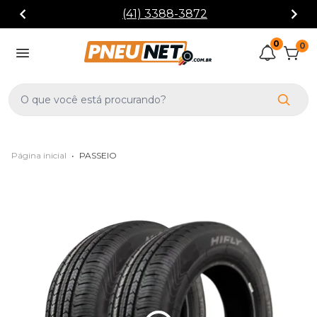
(41) 3388-3872
0
0
Página inicial
•
PASSEIO