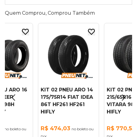
Quem Comprou, Comprou Também
NEU ARO 16
KIT 02 PNEU ARO 14
KIT 02 PNE
 JEEP
175/75R14 FIAT IDEA
215/65R16 
E 98H
86T HF261 HF261
VITARA 98H
FLY
HIFLY
HIFLY
11
R$ 474,03
R$ 770,55
no boleto ou
no boleto ou
PIX
PIX