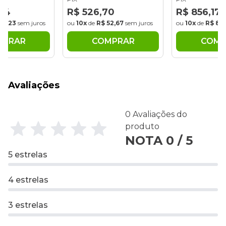
,34
R$ 526,70
R$ 856,17
171,23
sem juros
ou
10x
de
R$ 52,67
sem juros
ou
10x
de
R$ 85
MPRAR
COMPRAR
COMP
Avaliações
0 Avaliações do
produto
NOTA 0 / 5
5 estrelas
4 estrelas
3 estrelas