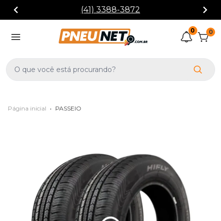
(41) 3388-3872
0
0
Página inicial
•
PASSEIO