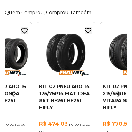
Quem Comprou, Comprou Também
NEU ARO 16
KIT 02 PNEU ARO 14
KIT 02 PNE
6 HONDA
175/75R14 FIAT IDEA
215/65R16 
 HF261
86T HF261 HF261
VITARA 98H
HIFLY
HIFLY
11
R$ 474,03
R$ 770,55
no boleto ou
no boleto ou
PIX
PIX