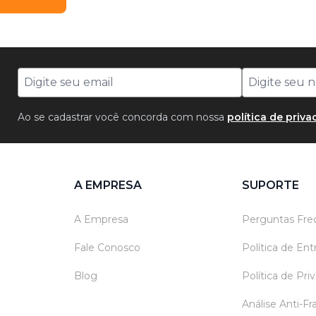
Ao se cadastrar você concorda com nossa
política de priv
A EMPRESA
SUPORTE
A Empresa
Perguntas Fre
Fale Conosco
Política de En
Blog
Política de Pri
Análise Anti-F