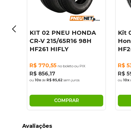
18
KIT 02 PNEU HONDA
Kit 
 X-
CR-V 215/65R16 98H
Hond
HF261 HIFLY
HF2
R$ 770,55
R$ 5
no boleto ou PIX
R$ 856,17
R$ 5
X
ou
10x
de
R$ 85,62
sem juros
ou
10x
COMPRAR
Avaliações