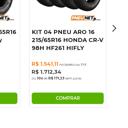
/55R16
KIT 04 PNEU ARO 16
y
215/65R16 HONDA CR-V
98H HF261 HIFLY
R$ 1.541,11
no boleto ou PIX
R$ 1.712,34
ou
10x
de
R$ 171,23
sem juros
COMPRAR