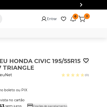
0
0
Entrar
EU HONDA CIVIC 195/55R15
7 TRIANGLE
euNet
(0)
no boleto ou PIX
 vista no cartão
,63
sem juros
Opções de parcelamento