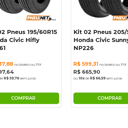
02 Pneus 195/60R15
Kit 02 Pneus 205
a Civic Hifly
Honda Civic Sunn
61
NP226
37,88
R$ 599,31
no boleto ou PIX
no boleto ou PIX
97,64
R$ 665,90
de
R$ 59,76
sem juros
ou
10x
de
R$ 66,59
sem juros
COMPRAR
COMPRAR