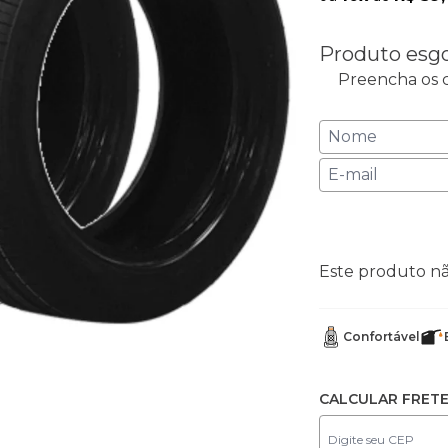
Produto esg
Preencha os c
Este produto n
Confortável
CALCULAR FRET