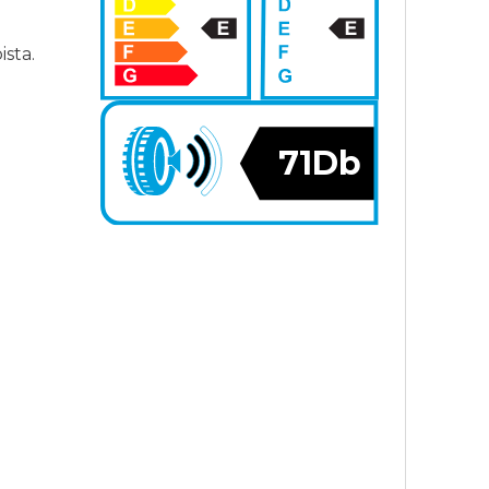
sta.
71Db