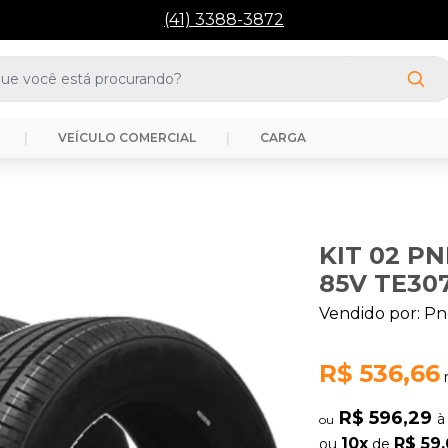
(41) 3388-3872
|
VEÍCULO COMERCIAL
|
CARGA
KIT 02 PN
85V TE30
Vendido por:
Pn
R$ 536,66
R$ 596,29
à
ou
10x
R$ 59
ou
de