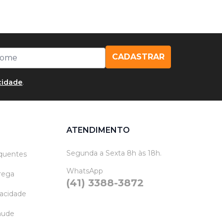
CADASTRAR
acidade
.
ATENDIMENTO
Segunda a Sexta 8h às 18h.
quentes
WhatsApp
trega
(41) 3388-3872
vacidade
raude