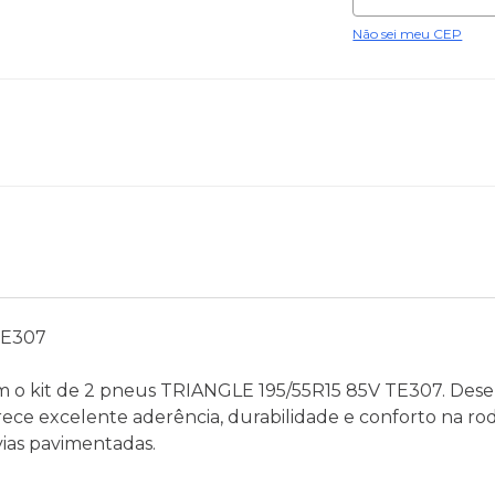
Não sei meu CEP
TE307
 o kit de 2 pneus TRIANGLE 195/55R15 85V TE307. Dese
ece excelente aderência, durabilidade e conforto na r
ias pavimentadas.