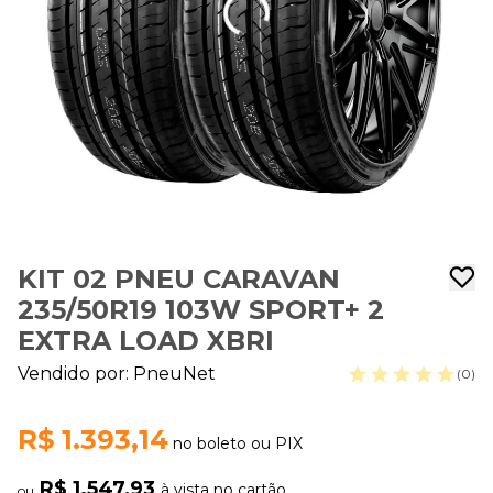
KIT 02 PNEU CARAVAN
235/50R19 103W SPORT+ 2
EXTRA LOAD XBRI
Vendido por:
PneuNet
(0)
R$ 1.393,14
no boleto ou PIX
R$ 1.547,93
à vista no cartão
ou