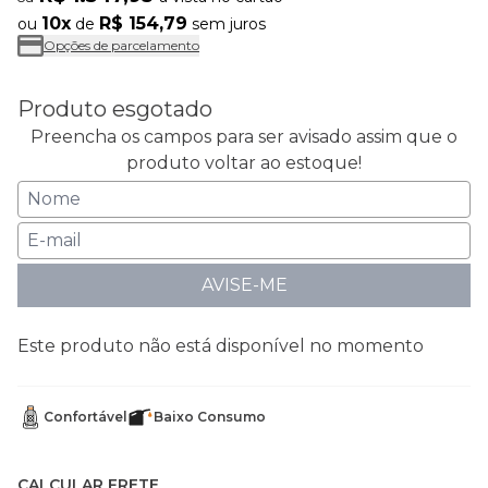
10x
R$ 154,79
ou
de
sem juros
Opções de parcelamento
Produto esgotado
Preencha os campos para ser avisado assim que o
produto voltar ao estoque!
AVISE-ME
Este produto não está disponível no momento
Confortável
Baixo Consumo
CALCULAR FRETE