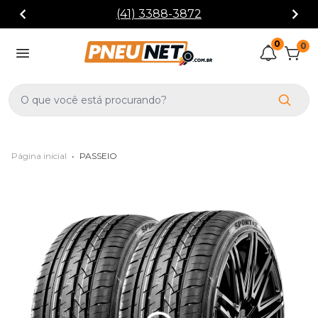
(41) 3388-3872
0
0
Página inicial
•
PASSEIO