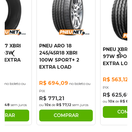
 17 XBRI
PNEU ARO 18
PNEU XBRI 
7 93W
245/45R18 XBRI
97W SPOR
1 EXTRA
100W SPORT+ 2
EXTRA LOA
EXTRA LOAD
R$ 563,12
n
35
R$ 694,09
no boleto ou
no boleto ou
PIX
PIX
R$ 625,69
83
R$ 771,21
ou
10x
de
R$ 62,
49,48
sem juros
ou
10x
de
R$ 77,12
sem juros
COMP
MPRAR
COMPRAR