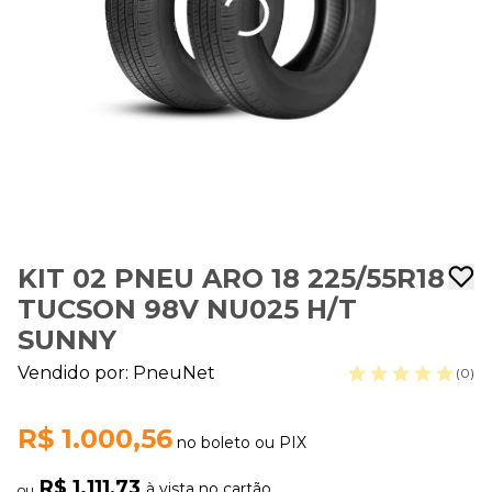
KIT 02 PNEU ARO 18 225/55R18
TUCSON 98V NU025 H/T
SUNNY
Vendido por:
PneuNet
(0)
R$ 1.000,56
no boleto ou PIX
R$ 1.111,73
à vista no cartão
ou