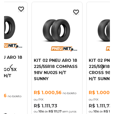
NEU ARO 18
KIT 02 PNEU ARO 18
KIT 02 PNE
225/55R18 COMPASS
225/55R18 
IGGO 5X
98V NU025 H/T
CROSS 98V
5 H/T
SUNNY
H/T SUNNY
R$ 1.000,56
R$ 1.000,
no boleto
,56
no boleto
ou PIX
ou PIX
R$ 1.111,73
R$ 1.111,73
73
ou
10x
de
R$ 111,17
sem juros
ou
10x
de
R$ 111,