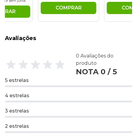
11,17
sem juros
COMPRAR
COMP
MPRAR
Avaliações
0 Avaliações do
produto
NOTA 0 / 5
5 estrelas
4 estrelas
3 estrelas
2 estrelas