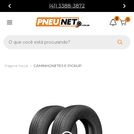
(41) 3388-3872
0
0
Página inicial
•
CAMINHONETES E PICKUP