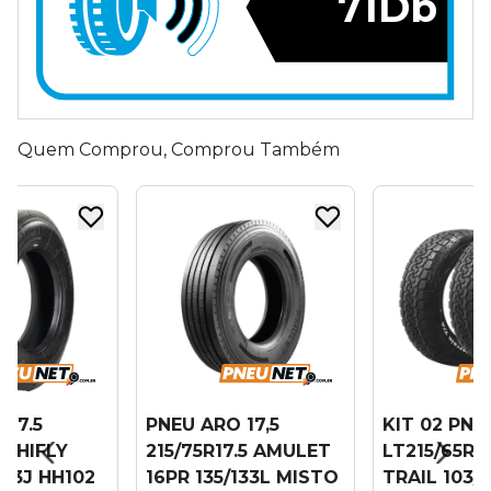
71Db
Quem Comprou, Comprou Também
 17.5
PNEU ARO 17,5
KIT 02 PNE
.5 HIFLY
215/75R17.5 AMULET
LT215/65R1
133J HH102
16PR 135/133L MISTO
TRAIL 103/