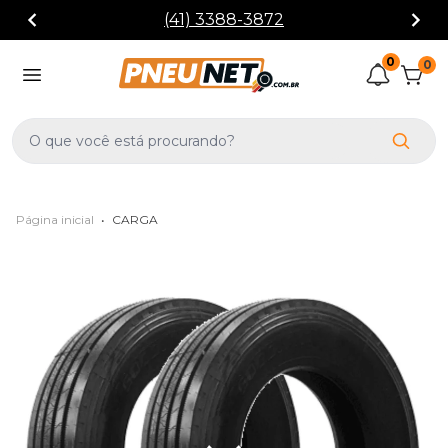
(41) 3388-3872
0
0
Página inicial
•
CARGA