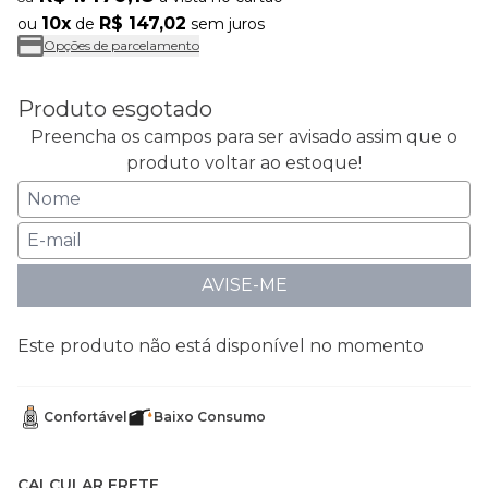
10x
R$ 147,02
ou
de
sem juros
Opções de parcelamento
Produto esgotado
Preencha os campos para ser avisado assim que o
produto voltar ao estoque!
AVISE-ME
Este produto não está disponível no momento
Confortável
Baixo Consumo
CALCULAR FRETE