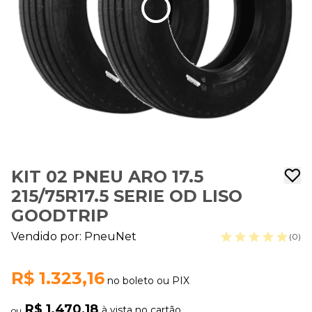
KIT 02 PNEU ARO 17.5
215/75R17.5 SERIE OD LISO
GOODTRIP
Vendido por:
PneuNet
(0)
R$ 1.323,16
no boleto ou PIX
R$ 1.470,18
à vista no cartão
ou