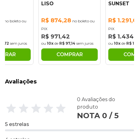
LISO
SUNSET
8
R$ 874,28
R$ 1.291,0
no boleto ou
no boleto ou
PIX
PIX
0
R$ 971,42
R$ 1.434,
75,72
sem juros
ou
10x
de
R$ 97,14
sem juros
ou
10x
de
R$ 143
MPRAR
COMPRAR
COMP
Avaliações
0 Avaliações do
produto
NOTA 0 / 5
5 estrelas