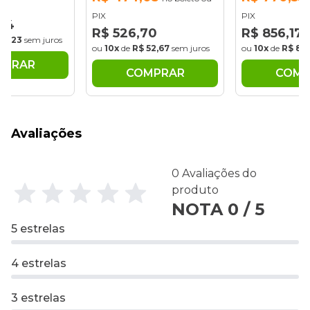
PIX
PIX
,34
R$ 526,70
R$ 856,17
171,23
sem juros
ou
10x
de
R$ 52,67
sem juros
ou
10x
de
R$ 85
MPRAR
COMPRAR
COMP
Avaliações
0 Avaliações do
produto
NOTA 0 / 5
5 estrelas
4 estrelas
3 estrelas