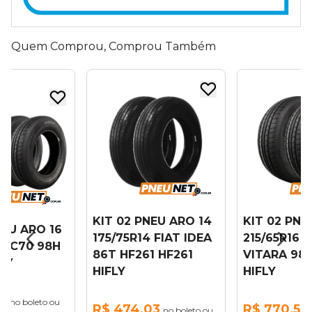
Quem Comprou, Comprou Também
KIT 02 PNEU ARO 14
KIT 02 PNE
NEU ARO 16
175/75R14 FIAT IDEA
215/65R16 
6 XC70 98H
86T HF261 HF261
VITARA 98H
FLY
HIFLY
HIFLY
11
no boleto ou
R$ 474,03
R$ 770,55
no boleto ou