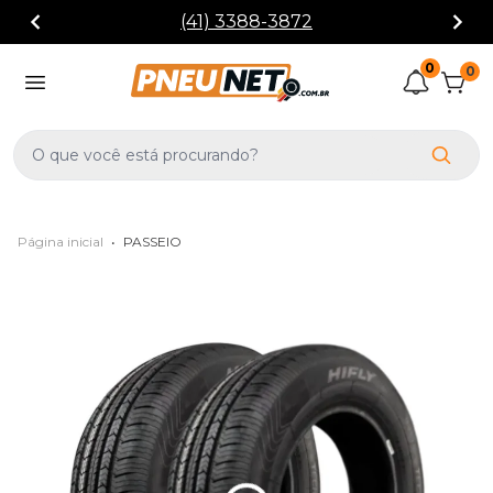
(41) 3388-3872
0
0
Página inicial
•
PASSEIO