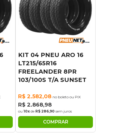
6
KIT 04 PNEU ARO 16
LT215/65R16
FREELANDER 8PR
103/100S T/A SUNSET
R$ 2.582,08
X
no boleto ou PIX
R$ 2.868,98
ou
10x
de
R$ 286,90
sem juros
COMPRAR