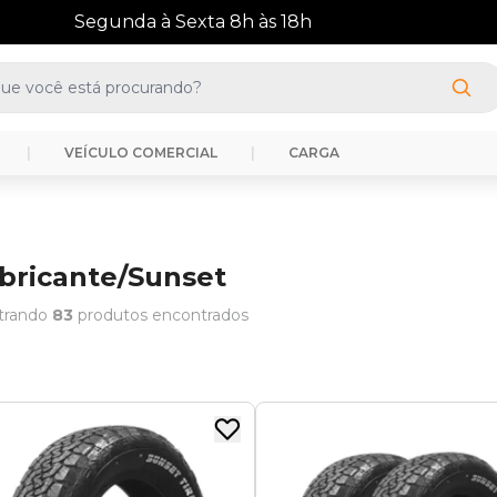
(41) 3388-3872
|
VEÍCULO COMERCIAL
|
CARGA
bricante/sunset
trando
83
produtos encontrados