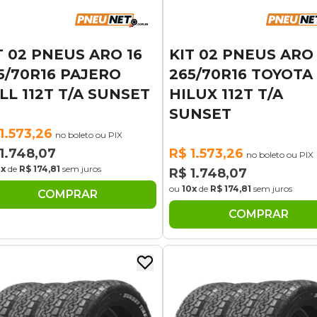
T 02 PNEUS ARO 16
KIT 02 PNEUS ARO 
5/70R16 PAJERO
265/70R16 TOYOTA
LL 112T T/A SUNSET
HILUX 112T T/A
SUNSET
1.573,26
no boleto ou PIX
1.748,07
R$ 1.573,26
no boleto ou PIX
0x
de
R$ 174,81
sem juros
R$ 1.748,07
ou
10x
de
R$ 174,81
sem juros
COMPRAR
COMPRAR