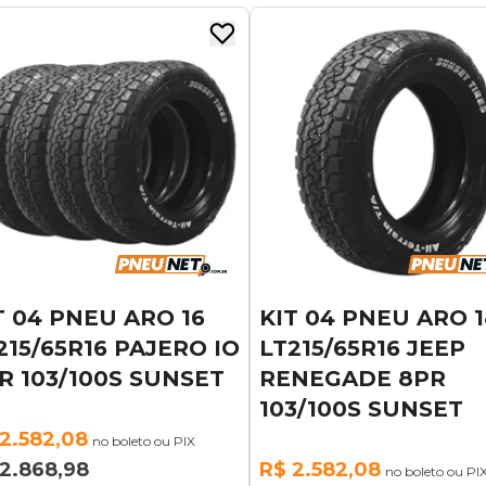
T 04 PNEU ARO 16
KIT 04 PNEU ARO 1
215/65R16 PAJERO IO
LT215/65R16 JEEP
R 103/100S SUNSET
RENEGADE 8PR
103/100S SUNSET
2.582,08
no boleto ou PIX
2.868,98
R$ 2.582,08
no boleto ou PI