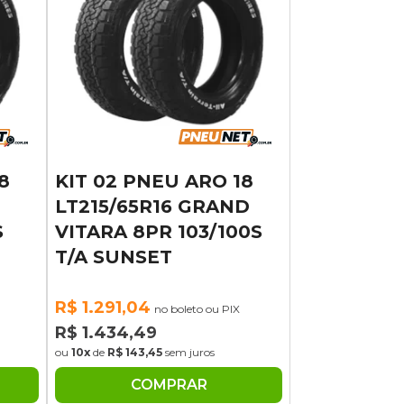
8
KIT 02 PNEU ARO 18
LT215/65R16 GRAND
S
VITARA 8PR 103/100S
T/A SUNSET
R$ 1.291,04
no boleto ou PIX
R$ 1.434,49
ou
10x
de
R$ 143,45
sem juros
COMPRAR