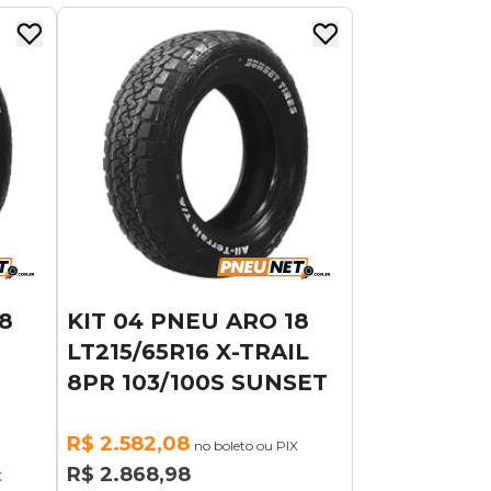
8
KIT 04 PNEU ARO 18
LT215/65R16 X-TRAIL
8PR 103/100S SUNSET
R$ 2.582,08
no boleto ou PIX
R$ 2.868,98
X