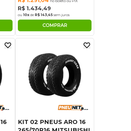
R$ 1.291,04
no boleto ou PIX
R$ 1.434,49
ou
10x
de
R$ 143,45
sem juros
COMPRAR
16
KIT 02 PNEUS ARO 16
265/70R16 MITSUBISHI