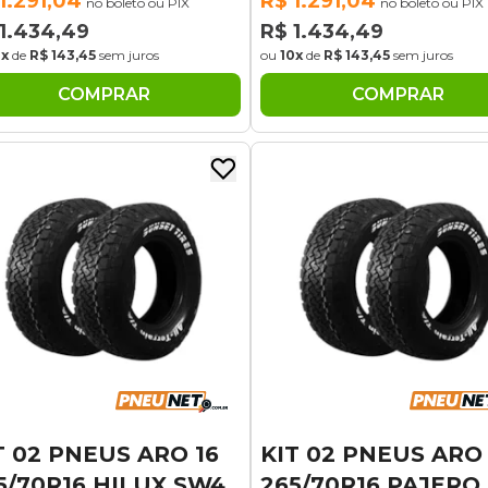
1.291,04
R$ 1.291,04
no boleto ou PIX
no boleto ou PIX
1.434,49
R$ 1.434,49
0x
de
R$ 143,45
sem juros
ou
10x
de
R$ 143,45
sem juros
COMPRAR
COMPRAR
T 02 PNEUS ARO 16
KIT 02 PNEUS ARO 
5/70R16 HILUX SW4
265/70R16 PAJERO