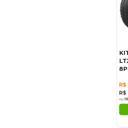
KI
LT
8P
R$ 
R$ 
ou
1