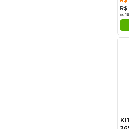
R$ 
R$ 
ou
1
KI
26