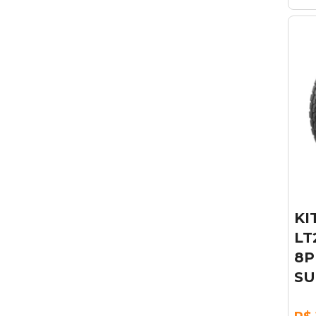
KI
LT
8P
SU