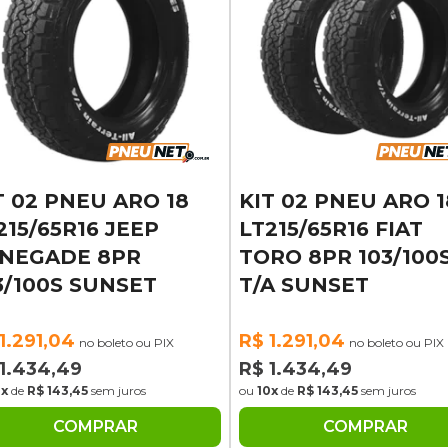
T 02 PNEU ARO 18
KIT 02 PNEU ARO 1
215/65R16 JEEP
LT215/65R16 FIAT
NEGADE 8PR
TORO 8PR 103/100
3/100S SUNSET
T/A SUNSET
1.291,04
R$ 1.291,04
no boleto ou PIX
no boleto ou PIX
1.434,49
R$ 1.434,49
0x
de
R$ 143,45
sem juros
ou
10x
de
R$ 143,45
sem juros
COMPRAR
COMPRAR