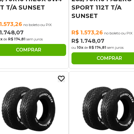
2T T/A SUNSET
SPORT 112T T/A
SUNSET
1.573,26
no boleto ou PIX
1.748,07
R$ 1.573,26
no boleto ou PIX
0x
de
R$ 174,81
sem juros
R$ 1.748,07
ou
10x
de
R$ 174,81
sem juros
COMPRAR
COMPRAR