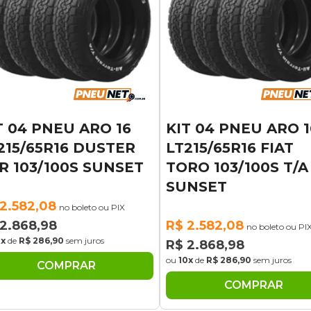
T 04 PNEU ARO 16
KIT 04 PNEU ARO 1
215/65R16 DUSTER
LT215/65R16 FIAT
R 103/100S SUNSET
TORO 103/100S T/A
SUNSET
2.582,08
no boleto ou PIX
2.868,98
R$ 2.582,08
no boleto ou PI
0x
de
R$ 286,90
sem juros
R$ 2.868,98
ou
10x
de
R$ 286,90
sem juros
COMPRAR
COMPRAR