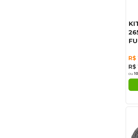
KI
26
FU
R$ 
R$ 
ou
1