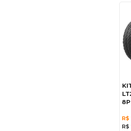
KI
LT
8P
R$ 
R$ 