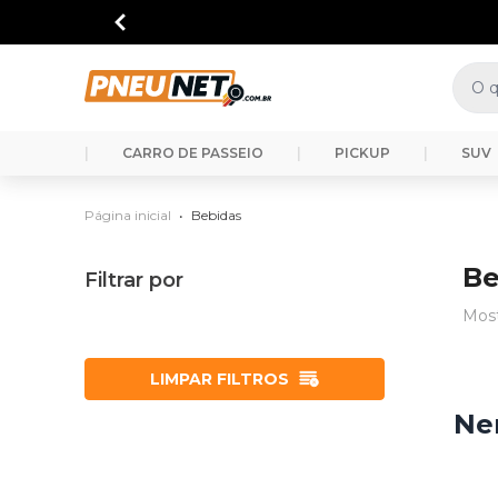
Segunda à Sexta 8h às 18h
|
CARRO DE PASSEIO
|
PICKUP
|
SUV
Página inicial
•
Bebidas
Be
Filtrar por
Mos
LIMPAR FILTROS
Ne